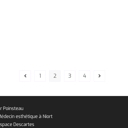
1
2
3
4
r Poinsteau
édecin esthétique à Niort
space Descartes