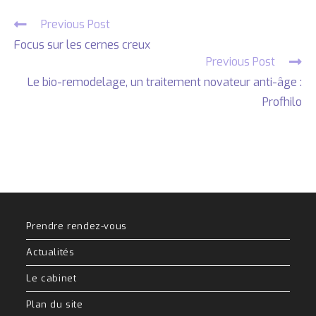
Previous Post
Focus sur les cernes creux
Previous Post
Le bio-remodelage, un traitement novateur anti-âge :
Profhilo
Prendre rendez-vous
Actualités
Le cabinet
Plan du site