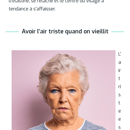
d’élastine, se relâche et le centre du visage a
tendance à s’affaisser.
Avoir l’air triste quand on vieillit
L’
a
ir
t
ri
s
t
e
e
s