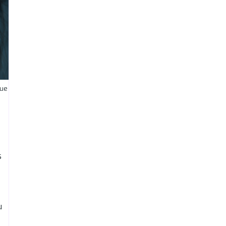
que
s
u