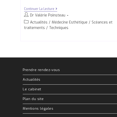
Continuer La Lecture
Dr Valérie Poinsteau
Actualités
/
Médecine Esthétique
/
Scéances et
traitements
/
Techniques
Prendre rendez-vous
Actualités
Le cabinet
Plan du site
Mentions légales