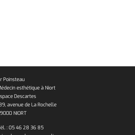
r Poinsteau
édecin esthétique à Niort
space Descartes
89, avenue de La Rochelle
9000 NIORT
él. : 05 46 28 36 85