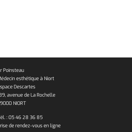
r Poinsteau
édecin esthétique à Niort
space Descartes
89, avenue de La Rochelle
9000 NIORT
él. : 05 46 28 36 85
rise de rendez-vous en ligne