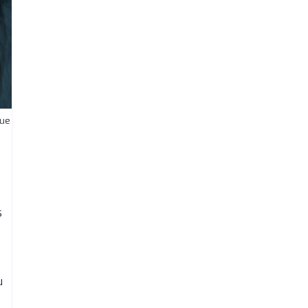
que
s
u