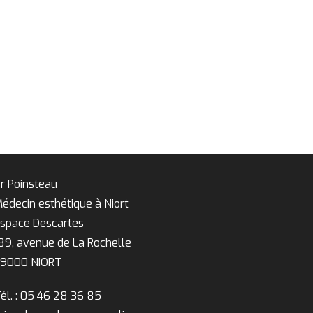
r Poinsteau
édecin esthétique à Niort
space Descartes
89, avenue de La Rochelle
9000 NIORT
él. : 05 46 28 36 85