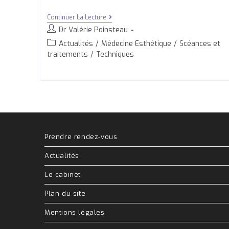
Continuer La Lecture
Dr Valérie Poinsteau
Actualités
/
Médecine Esthétique
/
Scéances et
traitements
/
Techniques
Prendre rendez-vous
Actualités
Le cabinet
Plan du site
Mentions légales